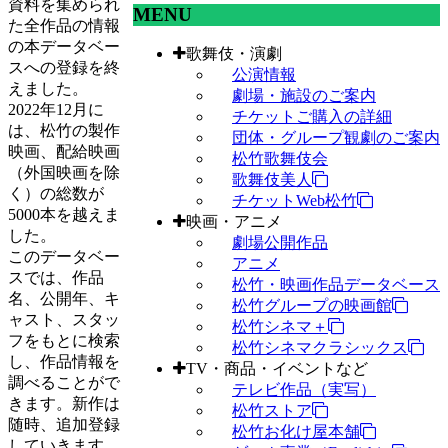
資料を集められ
MENU
た全作品の情報
の本データベー
歌舞伎・演劇
スへの登録を終
公演情報
えました。
劇場・施設のご案内
2022年12月に
チケットご購入の詳細
は、松竹の製作
団体・グループ観劇のご案内
映画、配給映画
松竹歌舞伎会
（外国映画を除
歌舞伎美人
く）の総数が
チケットWeb松竹
5000本を越えま
映画・アニメ
した。
劇場公開作品
このデータベー
アニメ
スでは、作品
松竹・映画作品データベース
名、公開年、キ
松竹グループの映画館
ャスト、スタッ
松竹シネマ＋
フをもとに検索
松竹シネマクラシックス
し、作品情報を
TV・商品・イベントなど
調べることがで
テレビ作品（実写）
きます。新作は
松竹ストア
随時、追加登録
松竹お化け屋本舗
していきます。