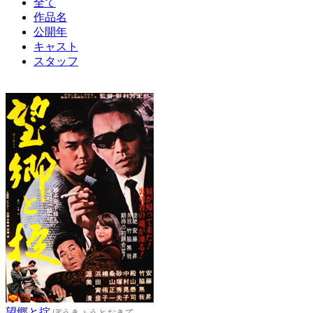
全て
作品名
公開年
キャスト
スタッフ
望郷と掟
ぼうきょうとおきて