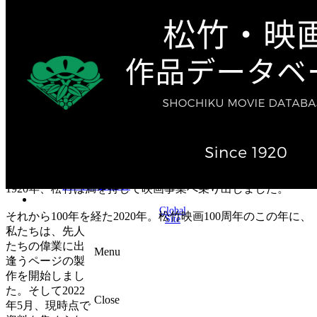
テレビ作品（実写）
松竹ストア（通販サイト）
松竹お化け屋本舗
ゲーム事業（English）
企業情報
会社案内
株主・投資家情報（IR）
不動産事業
採用情報
お知らせ
お問い合わせ
1920年、松竹は満を持して映画事業へ乗り出しました。
Global
それから100年を経た2020年。松竹映画100周年のこの年に、
Site
私たちは、先人
たちの偉業に出
Menu
逢うページの製
作を開始しまし
た。そして2022
Close
年5月、現時点で