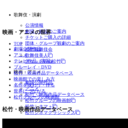
歌舞伎・演劇
公演情報
劇場・施設のご案内
映画・アニメの世界
チケットご購入の詳細
団体・グループ観劇のご案内
TOP
劇場公開作品
松竹歌舞伎会
アニメ
歌舞伎美人
テレビ作品（実写）
チケットWeb松竹
ブルーレイ・DVD
映画・アニメ
松竹・映画作品データベース
映画館での楽しみ方
劇場公開作品
名作を味わう・作る
アニメ
世界につながる
松竹・映画作品データベース
松竹グループの映画館
松竹グループの映画館
松竹シネマ＋
松竹・映画作品データベース
松竹シネマクラシックス
TV・商品・イベントなど